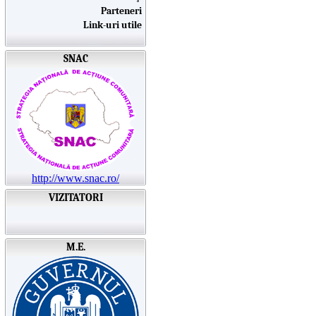
Parteneri
Link-uri utile
SNAC
http://www.snac.ro/
VIZITATORI
M.E.