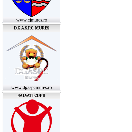
www.cjmures.ro
D.G.A.S.P.C. MURES
www.dgaspcmures.ro
SALVATI COPII