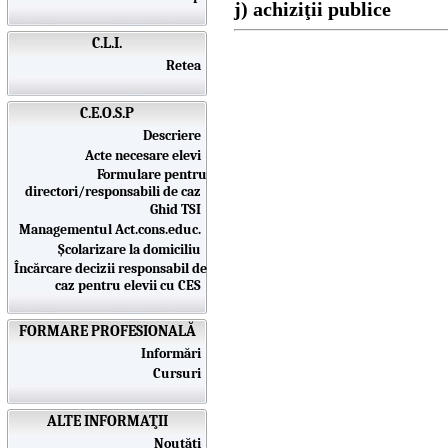
j) achiziţii publice
C.L.I.
Retea
C.E.O.S.P
Descriere
Acte necesare elevi
Formulare pentru
directori/responsabili de caz
Ghid TSI
Managementul Act.cons.educ.
Școlarizare la domiciliu
Încărcare decizii responsabil de
caz pentru elevii cu CES
FORMARE PROFESIONALĂ
Informări
Cursuri
ALTE INFORMAŢII
Noutăţi