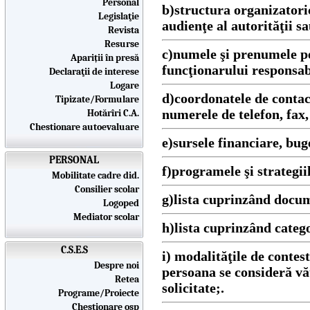
Personal
b)structura organizatori
Legislaţie
audienţe al autorităţii sa
Revista
Resurse
c)numele şi prenumele per
Apariții în presă
funcţionarului responsab
Declaraţii de interese
Logare
d)coordonatele de contact
Tipizate/Formulare
numerele de telefon, fax,
Hotărîri C.A.
Chestionare autoevaluare
e)sursele financiare, buge
PERSONAL
f)programele şi strategii
Mobilitate cadre did.
Consilier scolar
g)lista cuprinzând docum
Logoped
Mediator scolar
h)lista cuprinzând catego
C.S.E.S
i) modalităţile de contest
Despre noi
persoana se consideră văt
Retea
solicitate;.
Programe/Proiecte
Chestionare osp