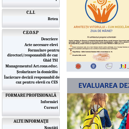
C.L.I.
Retea
C.E.O.S.P
Descriere
Acte necesare elevi
Formulare pentru
directori/responsabili de caz
Ghid TSI
Managementul Act.cons.educ.
Școlarizare la domiciliu
Încărcare decizii responsabil de
caz pentru elevii cu CES
FORMARE PROFESIONALĂ
Informări
Cursuri
ALTE INFORMAŢII
Noutăţi