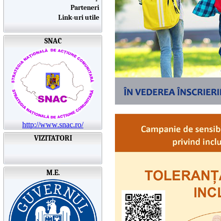
Parteneri
Link-uri utile
SNAC
http://www.snac.ro/
VIZITATORI
M.E.