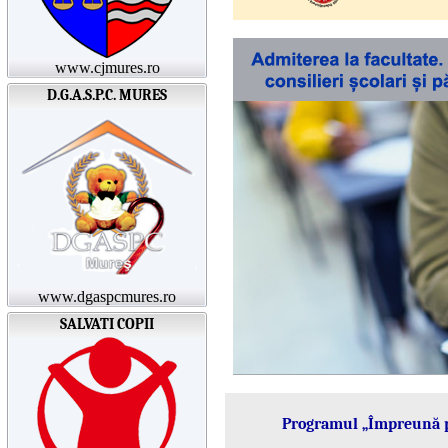
www.cjmures.ro
D.G.A.S.P.C. MURES
www.dgaspcmures.ro
SALVATI COPII
Programul „Împreună p