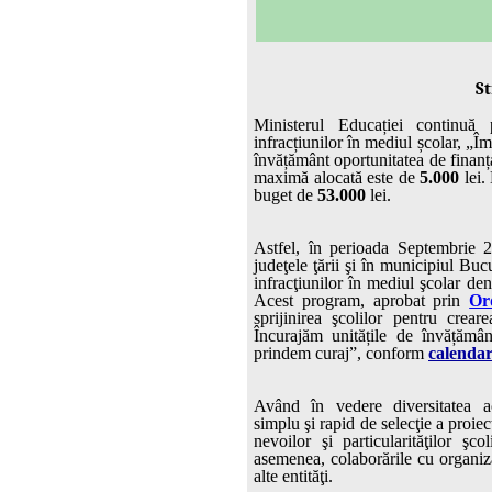
St
Ministerul Educației continuă
infracțiunilor în mediul școlar, „Î
învățământ oportunitatea de finanța
maximă alocată este de
5.000
lei.
buget de
53.000
lei.
Astfel, în perioada Septembrie 2
judeţele ţării şi în municipiul Buc
infracţiunilor în mediul şco
Acest program, aprobat prin
Or
sprijinirea şcolilor pentru crea
Încurajăm unitățile de învățămâ
prindem curaj”, conform
calendar
Având în vedere diversitatea acti
simplu şi rapid de selecţie a proiec
nevoilor şi particularităţilor şco
asemenea, colaborările cu organiza
alte entităţi.