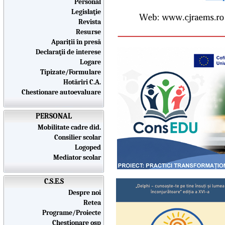
Personal
Legislaţie
Revista
Resurse
Apariții în presă
Declaraţii de interese
Logare
Tipizate/Formulare
Hotărîri C.A.
Chestionare autoevaluare
PERSONAL
Mobilitate cadre did.
Consilier scolar
Logoped
Mediator scolar
C.S.E.S
Despre noi
Retea
Programe/Proiecte
Chestionare osp